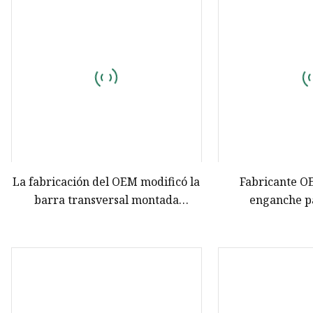
Cortina de coche
Sofá cama para coche
Piezas exteriores de vehículos
comerciales
La fabricación del OEM modificó la
Fabricante O
barra transversal montada
enganche pa
universal modificada para
personalizabl
requisitos particulares del
bicicleta, sopo
portador del top del coche de la
para 2 bicicl
baca