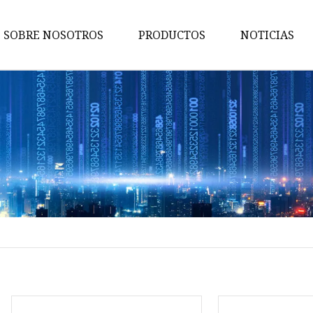
SOBRE NOSOTROS
PRODUCTOS
NOTICIAS
Piso del coche
Barra de techo
Estéreo de automóvil
Interior modificado
Accesorios para asientos de co
Interior de modificación del
coche
Asiento de coche
ventilación del coche
Reloj del coche