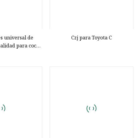
s universal de
Czj para Toyota C
calidad para coche
ruido