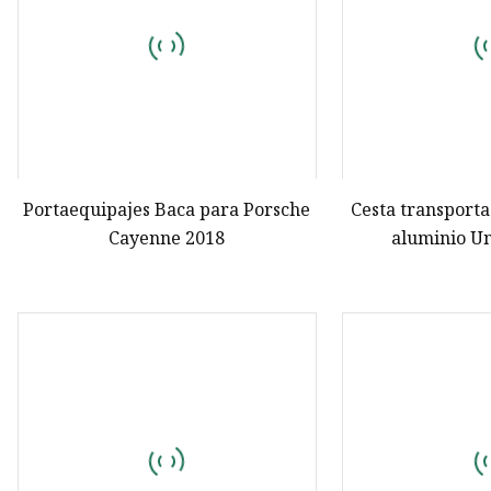
Portaequipajes Baca para Porsche
Cesta transport
Cayenne 2018
aluminio Un
portaequipaje
coche para SUV 
4runner Pajero 
Hond