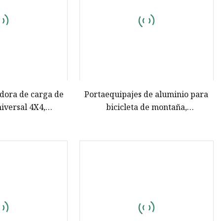
adora de carga de
Portaequipajes de aluminio para
iversal 4X4,
bicicleta de montaña,
s para techo de
portabicicletas de aluminio de la
Jimny Fj Cruiser
mejor calidad del fabricante, China
Prado Range Rover
a CRV