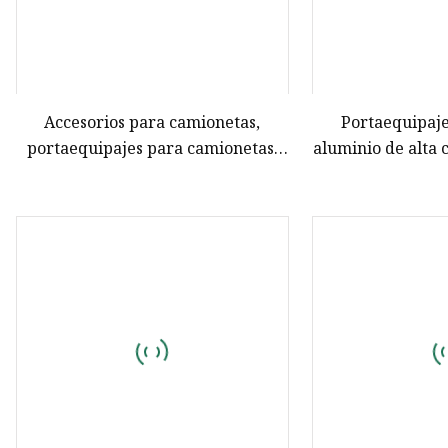
Accesorios para camionetas,
Portaequipaje
portaequipajes para camionetas,
aluminio de alta 
portaequipajes extensibles,
sin 
portaequipajes ajustables para
tienda de campaña