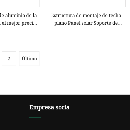
de aluminio de la
Estructura de montaje de techo
 el mejor precio y
plano Panel solar Soporte de
calidad
soporte de techo Estante de
montaje solar
2
Último
Empresa socia