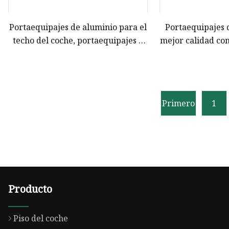
Portaequipajes de aluminio para el
Portaequipajes 
techo del coche, portaequipajes a
mejor calidad con
la venta
alta 
Primero
1
Producto
Piso del coche