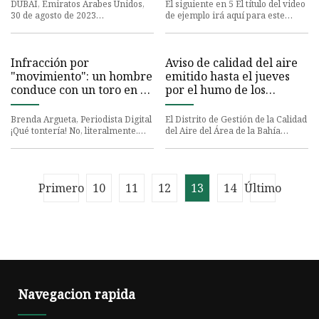
anual del 6,46% y
DUBAI, Emiratos Árabes Unidos,
El siguiente en 5 El título del video
obtendrá 9.737,6 millones
30 de agosto de 2023
de ejemplo irá aquí para este
de dólares en ingresos
/PRNewswire/ -- Según el último
video MECHANICSBURG, Pa. —
informe publicado por Kings
Nota del editor: El video
para 2030, impulsado por
Research
la creciente importancia
Infracción por
Aviso de calidad del aire
del producto y un alto
"movimiento": un hombre
emitido hasta el jueves
enfoque en la seguridad
conduce con un toro en el
por el humo de los
infantil durante los viajes,
asiento del copiloto
incendios forestales
afirma Kings Research
Brenda Argueta, Periodista Digital
El Distrito de Gestión de la Calidad
¡Qué tontería! No, literalmente.
del Aire del Área de la Bahía
Una escena extraña fue captada
emitió un aviso sobre la calidad
por la cámara en N
del aire hasta el ju
Primero
10
11
12
13
14
Último
Navegacion rapida