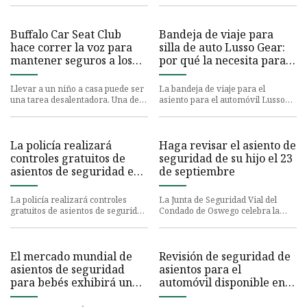
Transporte de Colorado
específicamente
de costa de lagos n
Buffalo Car Seat Club
Bandeja de viaje para
hace correr la voz para
silla de auto Lusso Gear:
mantener seguros a los
por qué la necesita para
niños
su próximo vuelo o viaje
por carretera
Llevar a un niño a casa puede ser
La bandeja de viaje para el
una tarea desalentadora. Una de
asiento para el automóvil Lusso
las primeras cosas en esa lista de
Gear es imprescindible para
tareas pendientes
viajar con niños. Actualizado e
La policía realizará
Haga revisar el asiento de
controles gratuitos de
seguridad de su hijo el 23
asientos de seguridad en
de septiembre
el condado de Somerset
La policía realizará controles
La Junta de Seguridad Vial del
gratuitos de asientos de seguridad
Condado de Oswego celebra la
en el condado de Somerset
Semana Nacional de Seguridad de
los Niños Pasajeros con un e
El mercado mundial de
Revisión de seguridad de
asientos de seguridad
asientos para el
para bebés exhibirá una
automóvil disponible en
sólida tasa compuesta
Mechanicsburg el jueves