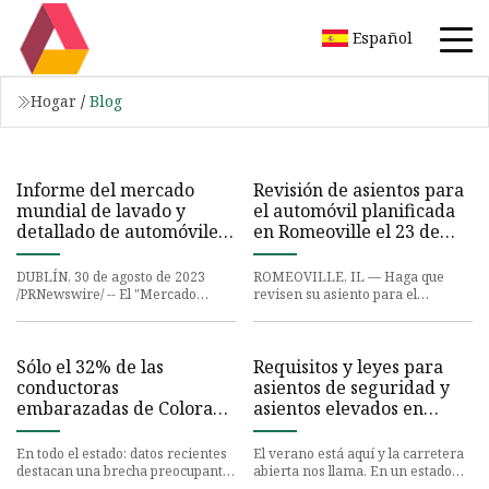
Español
Hogar
/
Blog
Informe del mercado
Revisión de asientos para
mundial de lavado y
el automóvil planificada
detallado de automóviles
en Romeoville el 23 de
2023: pandemia
septiembre
DUBLÍN, 30 de agosto de 2023
ROMEOVILLE, IL — Haga que
/PRNewswire/ -- El "Mercado
revisen su asiento para el
global de lavado y detallado de
automóvil de forma gratuita en el
autos (edición 2023): análisis
evento de inspección de asientos
Sólo el 32% de las
Requisitos y leyes para
conductoras
asientos de seguridad y
embarazadas de Colorado
asientos elevados en
usan correctamente el
Michigan: lo que debe
cinturón de seguridad:
saber
En todo el estado: datos recientes
El verano está aquí y la carretera
Departamento de
destacan una brecha preocupante
abierta nos llama. En un estado
en las prácticas de seguridad vial,
como Michigan, donde kilómetros